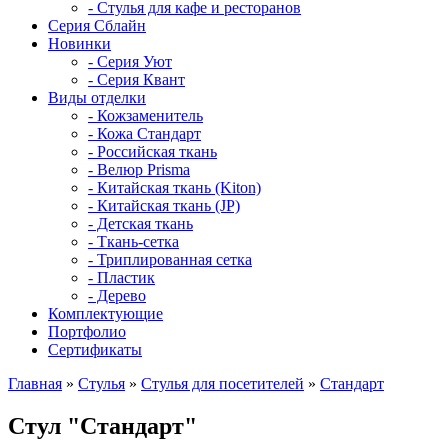
- Стулья для кафе и ресторанов
Серия Сблайн
Новинки
- Серия Уют
- Серия Квант
Виды отделки
- Кожзаменитель
- Кожа Стандарт
- Российская ткань
- Велюр Prisma
- Китайская ткань (Kiton)
- Китайская ткань (JP)
- Детская ткань
- Ткань-сетка
- Триплированная сетка
- Пластик
- Дерево
Комплектующие
Портфолио
Сертификаты
Главная
»
Стулья
»
Стулья для посетителей
»
Стандарт
Стул "Стандарт"