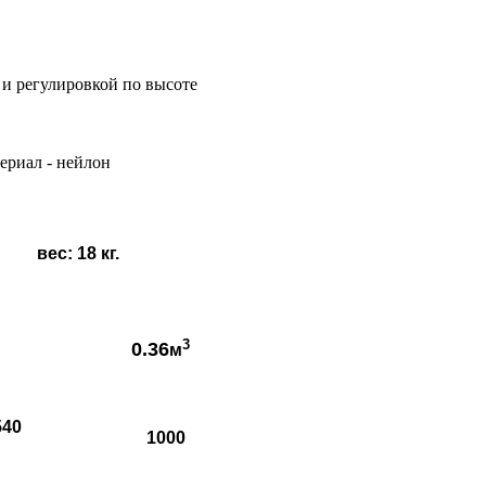
и регулировкой по высоте
ериал - нейлон
вес:
18
кг.
3
0.36
м
540
1000