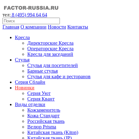
тел:
8 (495) 994 64 64
Главная
О компании
Новости
Контакты
Кресла
Директорские Кресла
Операторские Кресла
Кресла для заседаний
Стулья
Стулья для посетителей
Барные стулья
Стулья для кафе и ресторанов
Серия Сблайн
Новинки
Серия Уют
Серия Квант
Виды отделки
Кожзаменитель
Кожа Стандарт
Российская ткань
Велюр Prisma
Китайская ткань (Kiton)
Китайская ткань (JP)