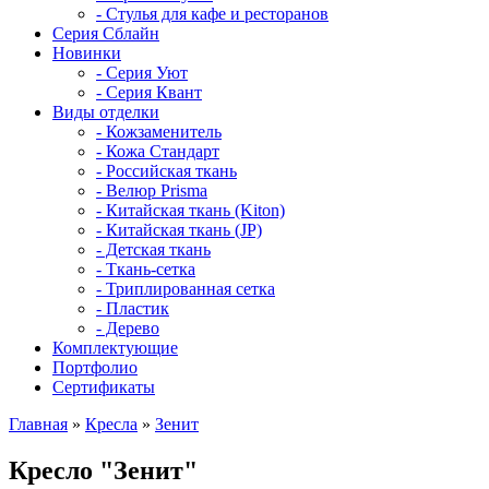
- Стулья для кафе и ресторанов
Серия Сблайн
Новинки
- Серия Уют
- Серия Квант
Виды отделки
- Кожзаменитель
- Кожа Стандарт
- Российская ткань
- Велюр Prisma
- Китайская ткань (Kiton)
- Китайская ткань (JP)
- Детская ткань
- Ткань-сетка
- Триплированная сетка
- Пластик
- Дерево
Комплектующие
Портфолио
Сертификаты
Главная
»
Кресла
»
Зенит
Кресло "Зенит"